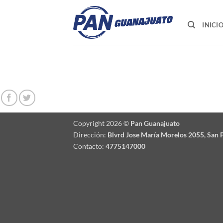
Saltar
al
INICI
contenido
Copyright 2026 ©
Pan Guanajuato
Dirección:
Blvrd Jose María Morelos 2055, San P
Contacto:
4775147000