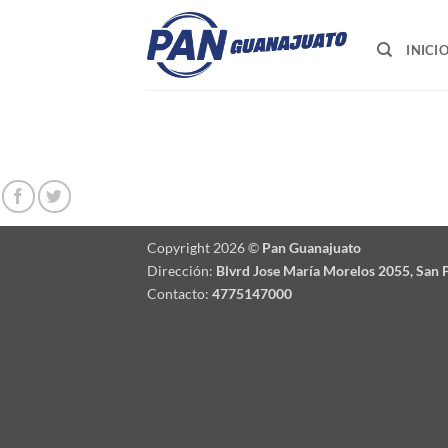
Saltar
al
INICI
contenido
Copyright 2026 ©
Pan Guanajuato
Dirección:
Blvrd Jose María Morelos 2055, San P
Contacto:
4775147000