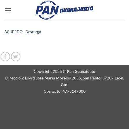
Saltar
al
contenido
ACUERDO
Descarga
Copyright 2026 ©
Pan Guanajuato
Dirección:
Blvrd Jose María Morelos 2055, San Pablo, 37207 León,
Gto.
Contacto:
4775147000