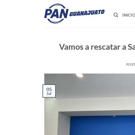
Saltar
al
INICI
contenido
Vamos a rescatar a 
POS
05
Jul