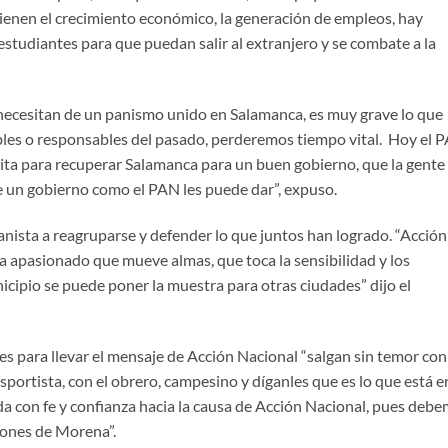
ienen el crecimiento económico, la generación de empleos, hay
estudiantes para que puedan salir al extranjero y se combate a la
ecesitan de un panismo unido en Salamanca, es muy grave lo que
bles o responsables del pasado, perderemos tiempo vital. Hoy el 
esita para recuperar Salamanca para un buen gobierno, que la gente
ue un gobierno como el PAN les puede dar”, expuso.
ista a reagruparse y defender lo que juntos han logrado. “Acción
a apasionado que mueve almas, que toca la sensibilidad y los
cipio se puede poner la muestra para otras ciudades” dijo el
alles para llevar el mensaje de Acción Nacional “salgan sin temor con
sportista, con el obrero, campesino y díganles que es lo que está e
da con fe y confianza hacia la causa de Acción Nacional, pues deb
siones de Morena”.