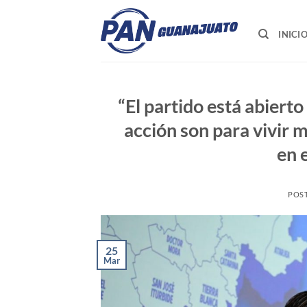
Saltar
al
INICI
contenido
“El partido está abierto
acción son para vivir 
en 
POS
25
Mar