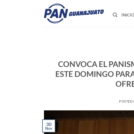
Saltar
al
INICI
contenido
CONVOCA EL PANIS
ESTE DOMINGO PARA 
OFR
POSTED
30
Nov