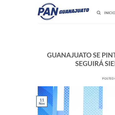
Saltar
al
INICI
contenido
GUANAJUATO SE PIN
SEGUIRÁ SI
POSTED
11
Nov