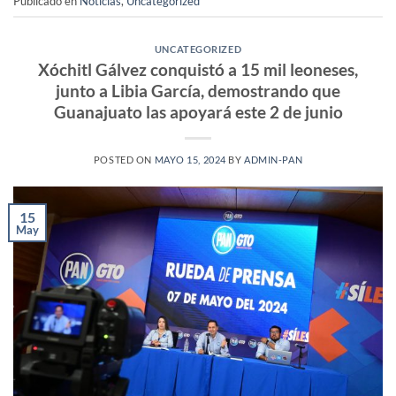
Publicado en
Noticias
,
Uncategorized
UNCATEGORIZED
Xóchitl Gálvez conquistó a 15 mil leoneses,
junto a Libia García, demostrando que
Guanajuato las apoyará este 2 de junio
POSTED ON
MAYO 15, 2024
BY
ADMIN-PAN
15
May