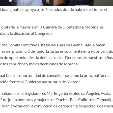
e Guanajuato el apoyo a los 6 estados donde habrá elecciones el
21 quitarle la mayoría en la Cámara de Diputados a Morena, es
dad y la discusión al Congreso.
te del Comité Directivo Estatal del PAN en Guanajuato, Román
nes del próximo 2 de junio, la lucha es solamente entre dos partid
ón de oportunidades, la defensa de los Derechos de nuestras niñas
tra los caprichos y malas decisiones de Morena.
nal tiene la oportunidad de consolidarse como la principal fuerza
ención frente al Gobierno autoritario de Morena.
pañado de los legisladores Ma. Eugenia Espinoza; Ángeles Ayala;
 2 de junio hombres y mujeres de Puebla, Baja California, Tamaulip
drán a votar con la convicción de defender la democracia de Méxi