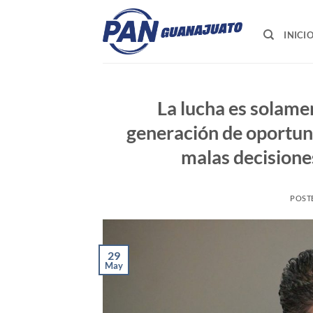
Saltar
al
INICI
contenido
La lucha es solamen
generación de oportun
malas decision
POST
29
May