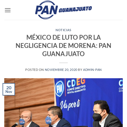
Saltar
al
contenido
NOTICIAS
MÉXICO DE LUTO POR LA
NEGLIGENCIA DE MORENA: PAN
GUANAJUATO
POSTED ON
NOVIEMBRE 20, 2020
BY
ADMIN-PAN
20
Nov