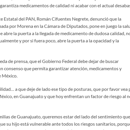
o garantiza medicamentos de calidad ni acabar con el actual desaba
te Estatal del PAN, Román Cifuentes Negrete, denunció que la
obada por Morena en la Cámara de Diputados, pone en juego la sal
ue abre la puerta a la llegada de medicamento de dudosa calidad, n
ualmente y por si fuera poco, abre la puerta a la opacidad y la
ueda de prensa, que el Gobierno Federal debe dejar de buscar
a un consenso que permita garantizar atención, medicamentos y
e México.
idad… a que deje de lado ese tipo de posturas, que por favor vea 
México, en Guanajuato y que hoy enfrentan un factor de riesgo al 
milias de Guanajuato, queremos estar del lado del sentimiento qu
ue su hijo está vulnerable ante todos los riesgos sanitarios, porqu