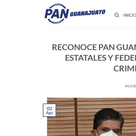
Saltar
al
INICI
contenido
RECONOCE PAN GUA
ESTATALES Y FEDE
CRIMI
POST
02
Ago