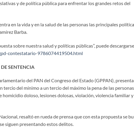
lativas y de política pública para enfrentar los grandes retos del
tra en la vida y en la salud de las personas las principales polític
Ramírez Barba.
opuesta sobre nuestra salud y políticas públicas”, puede descargars
x/gpd-contestatario-9786074419504.html
 DE SENTENCIA
Parlamentario del PAN del Congreso del Estado (GPPAN), present
n tercio del mínimo a un tercio del máximo la pena de las personas
homicidio doloso, lesiones dolosas, violación, violencia familiar y
acional, resaltó en rueda de prensa que con esta propuesta se bu
 se siguen presentando estos delitos.