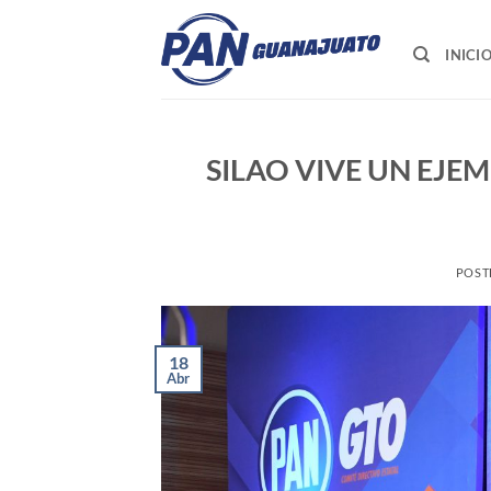
Saltar
al
INICI
contenido
SILAO VIVE UN EJEM
POST
18
Abr