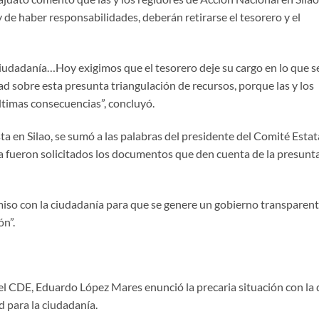
y de haber responsabilidades, deberán retirarse el tesorero y el
 ciudadanía…Hoy exigimos que el tesorero deje su cargo en lo que s
dad sobre esta presunta triangulación de recursos, porque las y los
ltimas consecuencias”, concluyó.
a en Silao, se sumó a las palabras del presidente del Comité Estata
a fueron solicitados los documentos que den cuenta de la presunt
iso con la ciudadanía para que se genere un gobierno transparent
n”.
el CDE, Eduardo López Mares enunció la precaria situación con la
d para la ciudadanía.