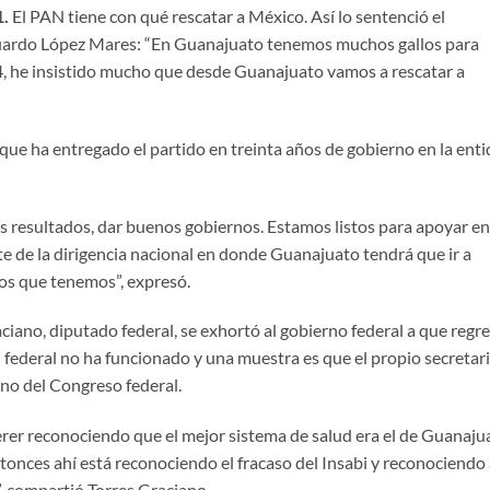
1.
El PAN tiene con qué rescatar a México. Así lo sentenció el
Eduardo López Mares: “En Guanajuato tenemos muchos gallos para
4, he insistido mucho que desde Guanajuato vamos a rescatar a
que ha entregado el partido en treinta años de gobierno en la ent
resultados, dar buenos gobiernos. Estamos listos para apoyar en
te de la dirigencia nacional en donde Guanajuato tendrá que ir a
gos que tenemos”, expresó.
iano, diputado federal, se exhortó al gobierno federal a que regr
d federal no ha funcionado y una muestra es que el propio secretar
eno del Congreso federal.
erer reconociendo que el mejor sistema de salud era el de Guanaju
entonces ahí está reconociendo el fracaso del Insabi y reconociendo
, compartió Torres Graciano