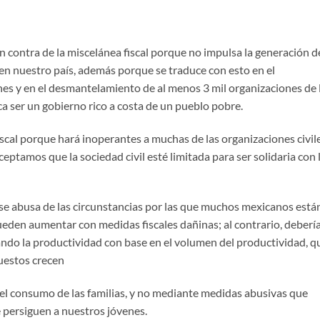
n contra de la miscelánea fiscal porque no impulsa la generación d
 en nuestro país, además porque se traduce con esto en el
es y en el desmantelamiento de al menos 3 mil organizaciones de 
ca ser un gobierno rico a costa de un pueblo pobre.
scal porque hará inoperantes a muchas de las organizaciones civil
eptamos que la sociedad civil esté limitada para ser solidaria con 
l se abusa de las circunstancias por las que muchos mexicanos está
ueden aumentar con medidas fiscales dañinas; al contrario, deberí
ndo la productividad con base en el volumen del productividad, q
uestos crecen
l consumo de las familias, y no mediante medidas abusivas que
e persiguen a nuestros jóvenes.