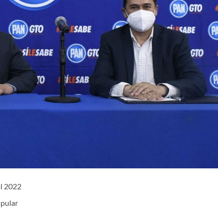
al 2022
opular