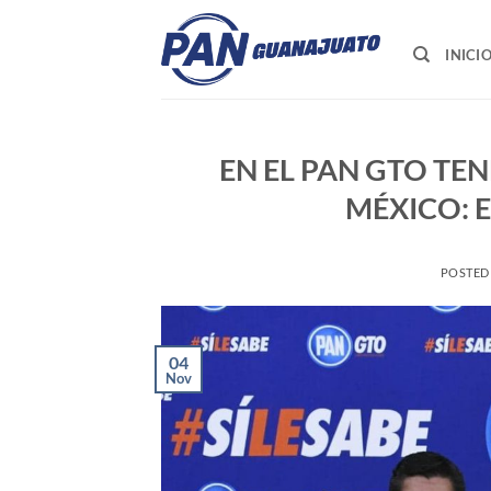
Saltar
al
INICI
contenido
EN EL PAN GTO TE
MÉXICO: 
POSTED
04
Nov