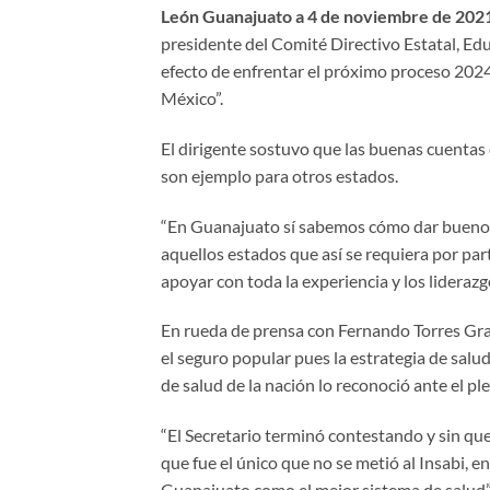
León Guanajuato a 4 de noviembre de 202
presidente del Comité Directivo Estatal, 
efecto de enfrentar el próximo proceso 202
México”.
El dirigente sostuvo que las buenas cuentas 
son ejemplo para otros estados.
“En Guanajuato sí sabemos cómo dar buenos 
aquellos estados que así se requiera por par
apoyar con toda la experiencia y los lideraz
En rueda de prensa con Fernando Torres Grac
el seguro popular pues la estrategia de salu
de salud de la nación lo reconoció ante el pl
“El Secretario terminó contestando y sin qu
que fue el único que no se metió al Insabi, 
Guanajuato como el mejor sistema de salud”