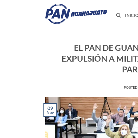
Saltar
al
INICI
contenido
EL PAN DE GUA
EXPULSIÓN A MILI
PAR
POSTED
09
Nov