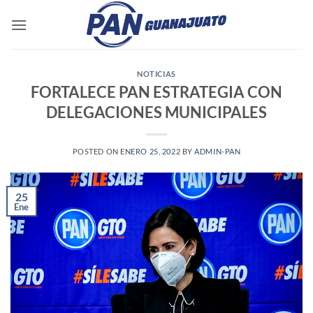
Saltar
al
contenido
NOTICIAS
FORTALECE PAN ESTRATEGIA CON
DELEGACIONES MUNICIPALES
POSTED ON
ENERO 25, 2022
BY
ADMIN-PAN
25
Ene