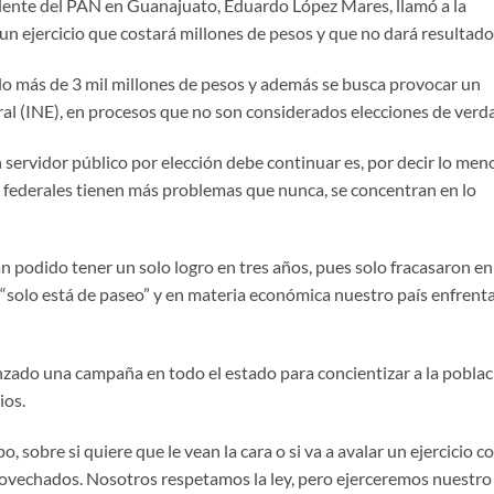
dente del PAN en Guanajuato, Eduardo López Mares, llamó a la
 un ejercicio que costará millones de pesos y que no dará resultado
do más de 3 mil millones de pesos y además se busca provocar un
ral (INE), en procesos que no son considerados elecciones de verd
n servidor público por elección debe continuar es, por decir lo men
federales tienen más problemas que nunca, se concentran en lo
 podido tener un solo logro en tres años, pues solo fracasaron en
“solo está de paseo” y en materia económica nuestro país enfrent
zado una campaña en todo el estado para concientizar a la poblac
ios.
 sobre si quiere que le vean la cara o si va a avalar un ejercicio c
rovechados. Nosotros respetamos la ley, pero ejerceremos nuestro