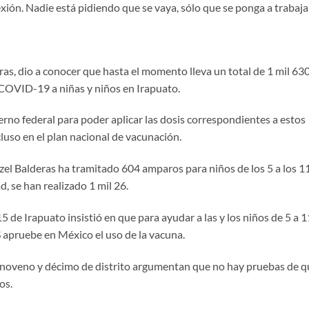
lexión. Nadie está pidiendo que se vaya, sólo que se ponga a trabajar
S
eras, dio a conocer que hasta el momento lleva un total de 1 mil 63
COVID-19 a niñas y niños en Irapuato.
ierno federal para poder aplicar las dosis correspondientes a estos
cluso en el plan nacional de vacunación.
Itzel Balderas ha tramitado 604 amparos para niños de los 5 a los 1
d, se han realizado 1 mil 26.
 15 de Irapuato insistió en que para ayudar a las y los niños de 5 a 1
 apruebe en México el uso de la vacuna.
s noveno y décimo de distrito argumentan que no hay pruebas de q
os.