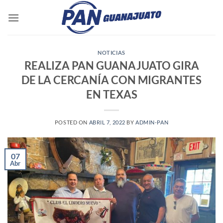
Saltar
al
contenido
NOTICIAS
REALIZA PAN GUANAJUATO GIRA
DE LA CERCANÍA CON MIGRANTES
EN TEXAS
POSTED ON
ABRIL 7, 2022
BY
ADMIN-PAN
07
Abr