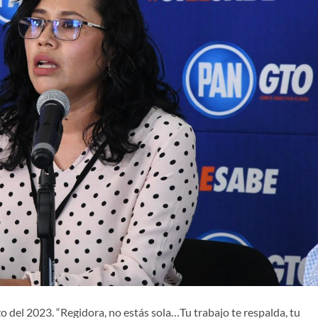
o del 2023. “Regidora, no estás sola…Tu trabajo te respalda, tu