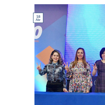
18
Abr