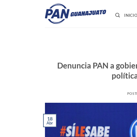
Saltar
al
INICI
contenido
Denuncia PAN a gobiern
polític
POST
18
Abr